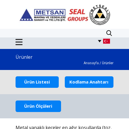
Ürünler
Anasayfa
/ Ürünler
Ürün Listesi
Kodlama Anahtarı
Ürün Ölçüleri
Metal yanaklı keçeler en ağır koşullarda (toz,