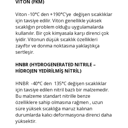
VİTON (FKM)
Viton -10°C den +190°C’ye değişen sıcaklıklar
için tavsiye edilir. Viton genellikle yüksek
sıcaklığın problem olduğu uygulamalarda
kullanılır. Bir çok kimyasala karşı direnci çok
iyidir. Vitonun düşük sıcaklık özellikleri
zayıftır ve donma noktasına yaklaştıkça
sertleşir.
HNBR (HYDROGENERATED NITRILE –
HİDROJEN YEDİRİLMİŞ NİTRİL)
HNBR -40°C den 135°C değişen sıcaklıklar
için tavsiye edilen nitril bazlı bir malzemedir.
Bu malzeme standart nitrille benze
özelliklere sahip olmasına rağmen , uzun
süre yüksek sıcaklığa maruz kalınan
durumlarda kalıcı deformasyona direnci daha
yüksektir.