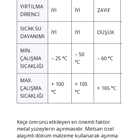
YIRTILMA
İYİ
İYİ
ZAYIF
İYİ
DİRENCİ
SICAK SU
İYİ
İYİ
DÜŞÜK
ÇOK İY
DAYANIMI
MİN.
– 50
ÇALIŞMA
– 25 °C
– 60 °C
– 10 °
°C
SICAKLIĞI
MAX.
+ 100
+ 105
+190
ÇALIŞMA
+ 165 °C
°C
°C
°C
SICAKLIĞI
Keçe ömrünü etkileyen en önemli faktör
metal yüzeylerin aşınmasıdır. Metsan özel
alaşımlı döküm malzeme kullanarak aşınma