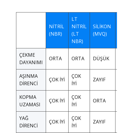
LT
NİTRİL
NİTRİL
SİLİKON
VİTO
(NBR)
(LT
(MVQ)
(FKM)
NBR)
ÇEKME
ORTA
ORTA
DÜŞÜK
ORTA
DAYANIMI
AŞINMA
ÇOK
ÇOK İYİ
ZAYIF
ORTA
DİRENCİ
İYİ
KOPMA
ÇOK
ÇOK İYİ
ORTA
İYİ
UZAMASI
İYİ
YAĞ
ÇOK
ÇOK İYİ
ZAYIF
İYİ
DİRENCİ
İYİ