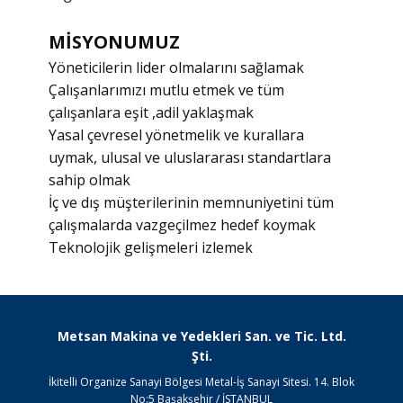
MİSYONUMUZ
Yöneticilerin lider olmalarını sağlamak
Çalışanlarımızı mutlu etmek ve tüm
çalışanlara eşit ,adil yaklaşmak
Yasal çevresel yönetmelik ve kurallara
uymak, ulusal ve uluslararası standartlara
sahip olmak
İç ve dış müşterilerinin memnuniyetini tüm
çalışmalarda vazgeçilmez hedef koymak
Teknolojik gelişmeleri izlemek
Metsan Makina ve Yedekleri San. ve Tic. Ltd.
Şti.
İkitelli Organize Sanayi Bölgesi Metal-İş Sanayi Sitesi. 14. Blok
No:5 Başakşehir / İSTANBUL